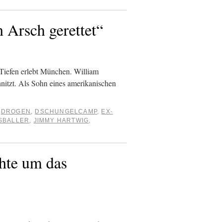
 Arsch gerettet“
Tiefen erlebt München. William
nitzt. Als Sohn eines amerikanischen
DROGEN
,
DSCHUNGELCAMP
,
EX-
SBALLER
,
JIMMY HARTWIG
,
hte um das