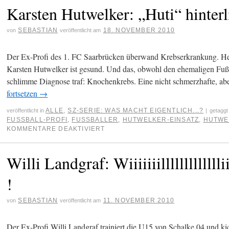
Karsten Hutwelker: „Huti“ hinterl
SEBASTIAN
18. NOVEMBER 2010
von
veröffentlicht am
Der Ex-Profi des 1. FC Saarbrücken überwand Krebserkrankung. Heute 
Karsten Hutwelker ist gesund. Und das, obwohl den ehemaligen Fußba
schlimme Diagnose traf: Knochenkrebs. Eine nicht schmerzhafte, a
fortsetzen
→
ALLE
,
SZ-SERIE: WAS MACHT EIGENTLICH...?
veröffentlicht in
|
getaggt
FUSSBALL-PROFI
,
FUSSBALLER
,
HUTWELKER-EINSATZ
,
HUTWE
KOMMENTARE DEAKTIVIERT
Willi Landgraf: Wiiiiiiillllllllllllliiiii
!
SEBASTIAN
11. NOVEMBER 2010
von
veröffentlicht am
Der Ex-Profi Willi Landgraf trainiert die U15 von Schalke 04 und kic