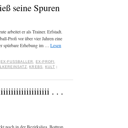
ieß seine Spuren
arbeitet er als Trainer. Erfstadt.
ll-Profi vor über vier Jahren eine
ber spürbare Erhebung im …
Lesen
EX-FUSSBALLER
,
EX-PROFI
,
LKEREINSATZ
,
KREBS
,
KULT
|
iiiiiiiiiiiiiiii . . .
kt noch in der Bezirksliga. Bottrop.