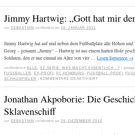
Jimmy Hartwig: „Gott hat mir den
SEBASTIAN
10. JANUAR 2011
von
veröffentlicht am
Jimmy Hartwig hat auf und neben dem Fußballplatz alle Höhen und 
Georg – genannt „Jimmy“ – Hartwig ist aus einem harten Holz gesch
Soldaten, den er nur einmal im Alter von vier …
Lesen fortsetzen
→
ALLE
,
SZ-SERIE: WAS MACHT EIGENTLICH...?
veröffentlicht in
|
getaggt
FUSSBALLER
,
EX-PROFI
,
FC HOMBURG
,
FUSSBALL-PROFI
,
FUS
SCHAUSPIELER
KOMMENTARE DEAKTIVIERT
|
Jonathan Akpoborie: Die Geschic
Sklavenschiff
SEBASTIAN
29. DEZEMBER 2010
von
veröffentlicht am