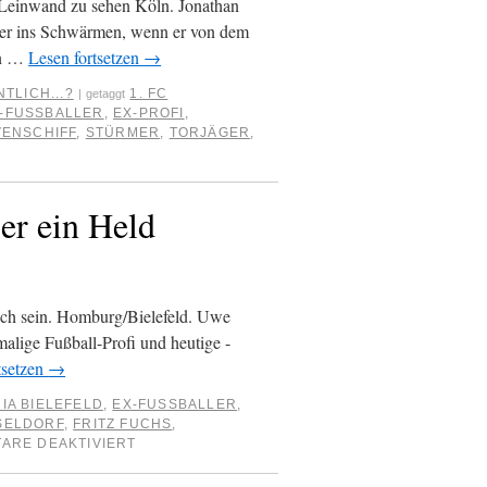
Leinwand zu sehen Köln. Jonathan
t er ins Schwärmen, wenn er von dem
ein …
Lesen fortsetzen
→
TLICH...?
1. FC
|
getaggt
-FUSSBALLER
,
EX-PROFI
,
VENSCHIFF
,
STÜRMER
,
TORJÄGER
,
er ein Held
reich sein. Homburg/Bielefeld. Uwe
alige Fußball-Profi und heutige -
tsetzen
→
IA BIELEFELD
,
EX-FUSSBALLER
,
SELDORF
,
FRITZ FUCHS
,
ARE DEAKTIVIERT