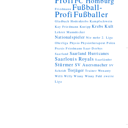
FC Homburg
Fußball-
Friedmann
Profi
Fußballer
Gladbach
Hodenkrebs
Kampfschwein
Krebs
Kult
Kay Friedmann
Kneipp
Lehrer
Manndecker
Nationalspieler
Nie mehr 2. Liga
Oberliga
Physio
Physiotherapeut
Polen
Praxis Friedmann
Saar-Derbys
Saarland Hurricanes
Saarland
Saarlouis Royals
Saarländer
Stürmer
SV Auersmacher
SV
Torjäger
Scheidt
Trainer
Wenanty
Willi
Willy
Winny
Winny Fuhl
zweite
Liga