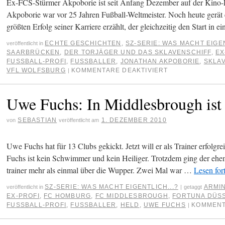
Ex-FCS-Stürmer Akpoborie ist seit Anfang Dezember auf der Kino-
Akpoborie war vor 25 Jahren Fußball-Weltmeister. Noch heute gerä
größten Erfolg seiner Karriere erzählt, der gleichzeitig den Start in 
ECHTE GESCHICHTEN
,
SZ-SERIE: WAS MACHT EIGEN
veröffentlicht in
SAARBRÜCKEN
,
DER TORJÄGER UND DAS SKLAVENSCHIFF
,
EX
FUSSBALL-PROFI
,
FUSSBALLER
,
JONATHAN AKPOBORIE
,
SKLA
VFL WOLFSBURG
KOMMENTARE DEAKTIVIERT
|
Uwe Fuchs: In Middlesbrough ist 
SEBASTIAN
1. DEZEMBER 2010
von
veröffentlicht am
Uwe Fuchs hat für 13 Clubs gekickt. Jetzt will er als Trainer erfolg
Fuchs ist kein Schwimmer und kein Heiliger. Trotzdem ging der ehem
trainer mehr als einmal über die Wupper. Zwei Mal war …
Lesen for
SZ-SERIE: WAS MACHT EIGENTLICH...?
ARMIN
veröffentlicht in
|
getaggt
EX-PROFI
,
FC HOMBURG
,
FC MIDDLESBROUGH
,
FORTUNA DÜS
FUSSBALL-PROFI
,
FUSSBALLER
,
HELD
,
UWE FUCHS
KOMMENT
|