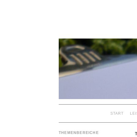
START
LE
THEMENBEREICHE