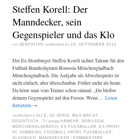
Steffen Korell: Der
Manndecker, sein
Gegenspieler und das Klo
SEBASTIAN
29. SEPTEMBER 2010
von
veröffentlicht am
Der Ex-Homburger Steffen Korell sichtet Talente für den
Fußball-Bundesligisten Borussia Mönchengladbach
Mönchengladbach. Die Aufgabe als Abwehrspieler ist
nicht einfach, aber überschaubar. Früher mehr als heute.
Da hörte man vom Trainer schon einmal: „Du bleibst
deinem Gegenspieler auf den Fersen. Wenn …
Lesen
fortsetzen
→
ALLE
,
SZ-SERIE: WAS MACHT
veröffentlicht in
EIGENTLICH...?
ABWEHR
,
BORUSSIA
|
getaggt
MÖNCHENGLADBACH
,
EX-FUSSBALLER
,
EX-PROFI
,
FC HOMBURG
,
FUSSBALL-PROFI
,
FUSSBALLER
,
GLADBACH
,
MANNDECKER
KOMMENTARE
|