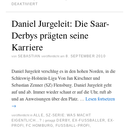
DEAKTIVIERT
Daniel Jurgeleit: Die Saar-
Derbys prägten seine
Karriere
SEBASTIAN
8. SEPTEMBER 2010
von
veröffentlicht am
Daniel Jurgeleit verschlug es in den hohen Norden, in die
Schleswig-Holstein-Liga Von Jan Kirschner und
Sebastian Zenner (SZ) Flensburg. Daniel Jurgeleit geht
auf und ab. Immer wieder schaut er auf die Uhr, ruft ab
und an Anweisungen über den Platz. …
Lesen fortsetzen
→
ALLE
,
SZ-SERIE: WAS MACHT
veröffentlicht in
EIGENTLICH...?
DERBY
,
EX-FUSSBALLER
,
EX-
|
getaggt
PROFI
,
FC HOMBURG
,
FUSSBALL-PROFI
,