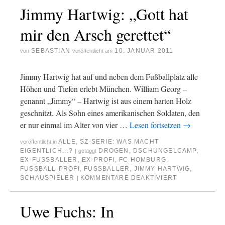
Jimmy Hartwig: „Gott hat
mir den Arsch gerettet“
SEBASTIAN
10. JANUAR 2011
von
veröffentlicht am
Jimmy Hartwig hat auf und neben dem Fußballplatz alle
Höhen und Tiefen erlebt München. William Georg –
genannt „Jimmy“ – Hartwig ist aus einem harten Holz
geschnitzt. Als Sohn eines amerikanischen Soldaten, den
er nur einmal im Alter von vier …
Lesen fortsetzen
→
ALLE
,
SZ-SERIE: WAS MACHT
veröffentlicht in
EIGENTLICH...?
DROGEN
,
DSCHUNGELCAMP
,
|
getaggt
EX-FUSSBALLER
,
EX-PROFI
,
FC HOMBURG
,
FUSSBALL-PROFI
,
FUSSBALLER
,
JIMMY HARTWIG
,
SCHAUSPIELER
KOMMENTARE DEAKTIVIERT
|
Uwe Fuchs: In