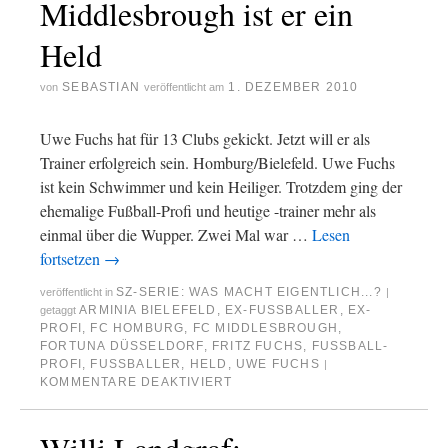
Middlesbrough ist er ein
Held
SEBASTIAN
1. DEZEMBER 2010
von
veröffentlicht am
Uwe Fuchs hat für 13 Clubs gekickt. Jetzt will er als
Trainer erfolgreich sein. Homburg/Bielefeld. Uwe Fuchs
ist kein Schwimmer und kein Heiliger. Trotzdem ging der
ehemalige Fußball-Profi und heutige -trainer mehr als
einmal über die Wupper. Zwei Mal war …
Lesen
fortsetzen
→
SZ-SERIE: WAS MACHT EIGENTLICH...?
veröffentlicht in
|
ARMINIA BIELEFELD
,
EX-FUSSBALLER
,
EX-
getaggt
PROFI
,
FC HOMBURG
,
FC MIDDLESBROUGH
,
FORTUNA DÜSSELDORF
,
FRITZ FUCHS
,
FUSSBALL-P
ROFI
,
FUSSBALLER
,
HELD
,
UWE FUCHS
|
KOMMENTARE DEAKTIVIERT