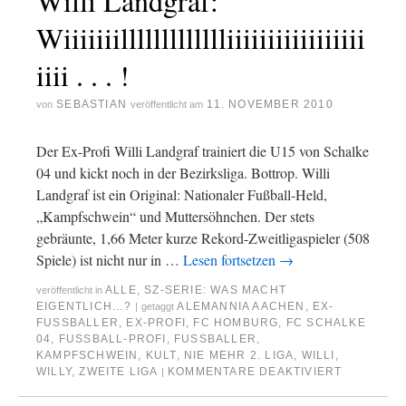
Willi Landgraf:
Wiiiiiiillllllllllllliiiiiiiiiiiiiiiii
iiii . . . !
SEBASTIAN
11. NOVEMBER 2010
von
veröffentlicht am
Der Ex-Profi Willi Landgraf trainiert die U15 von Schalke
04 und kickt noch in der Bezirksliga. Bottrop. Willi
Landgraf ist ein Original: Nationaler Fußball-Held,
„Kampfschwein“ und Muttersöhnchen. Der stets
gebräunte, 1,66 Meter kurze Rekord-Zweitligaspieler (508
Spiele) ist nicht nur in …
Lesen fortsetzen
→
ALLE
,
SZ-SERIE: WAS MACHT
veröffentlicht in
EIGENTLICH...?
ALEMANNIA AACHEN
,
EX-
|
getaggt
FUSSBALLER
,
EX-PROFI
,
FC HOMBURG
,
FC SCHALKE
04
,
FUSSBALL-PROFI
,
FUSSBALLER
,
KAMPFSCHWEIN
,
KULT
,
NIE MEHR 2. LIGA
,
WILLI
,
WILLY
,
ZWEITE LIGA
KOMMENTARE DEAKTIVIERT
|