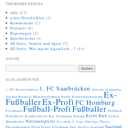
THEMENBEREICHE
Alle
(25)
echte Geschichten
(2)
Kommentare
(2)
Portraits
(6)
Reportagen
(2)
Spielberichte
(1)
SZ-Serie: Schule und Sport
(7)
SZ-Serie: Was macht eigentlich…?
(14)
SUCHE
SCHLAGWÖRTER
1. FC Saarbrücken
1. FC Kaiserslautern
Abwehr
Alemannia
Ex-
Aachen
Borussia Mönchengladbach
Derby
Ernährungsberatung
Fußballer
Ex-Profi
FC Homburg
Fußball-Profi
Fußballer
Friedmann
Gladbach
Krebs
Kult
Hodenkrebs
Kampfschwein
Kay Friedmann
Kneipp
Lehrer
Nationalspieler
Manndecker
Nie mehr 2. Liga
Oberliga
Physio
Saarland
Physiotherapeut
Polen
Praxis Friedmann
Saar-Derbys
Saarland