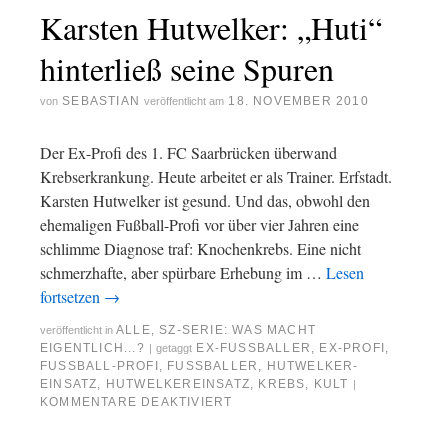
Karsten Hutwelker: „Huti“
hinterließ seine Spuren
SEBASTIAN
18. NOVEMBER 2010
von
veröffentlicht am
Der Ex-Profi des 1. FC Saarbrücken überwand
Krebserkrankung. Heute arbeitet er als Trainer. Erfstadt.
Karsten Hutwelker ist gesund. Und das, obwohl den
ehemaligen Fußball-Profi vor über vier Jahren eine
schlimme Diagnose traf: Knochenkrebs. Eine nicht
schmerzhafte, aber spürbare Erhebung im …
Lesen
fortsetzen
→
ALLE
,
SZ-SERIE: WAS MACHT
veröffentlicht in
EIGENTLICH...?
EX-FUSSBALLER
,
EX-PROFI
,
|
getaggt
FUSSBALL-PROFI
,
FUSSBALLER
,
HUTWELKER-
EINSATZ
,
HUTWELKEREINSATZ
,
KREBS
,
KULT
|
KOMMENTARE DEAKTIVIERT