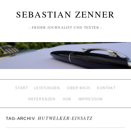
SEBASTIAN ZENNER
– FREIER JOURNALIST UND TEXTER –
START
LEISTUNGEN
ÜBER MICH
KONTAKT
REFERENZEN
AGB
IMPRESSUM
HUTWELKER-EINSATZ
TAG-ARCHIV: