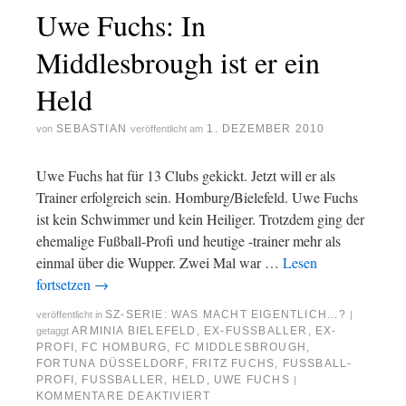
Uwe Fuchs: In
Middlesbrough ist er ein
Held
SEBASTIAN
1. DEZEMBER 2010
von
veröffentlicht am
Uwe Fuchs hat für 13 Clubs gekickt. Jetzt will er als
Trainer erfolgreich sein. Homburg/Bielefeld. Uwe Fuchs
ist kein Schwimmer und kein Heiliger. Trotzdem ging der
ehemalige Fußball-Profi und heutige -trainer mehr als
einmal über die Wupper. Zwei Mal war …
Lesen
fortsetzen
→
SZ-SERIE: WAS MACHT EIGENTLICH...?
veröffentlicht in
|
ARMINIA BIELEFELD
,
EX-FUSSBALLER
,
EX-
getaggt
PROFI
,
FC HOMBURG
,
FC MIDDLESBROUGH
,
FORTUNA DÜSSELDORF
,
FRITZ FUCHS
,
FUSSBALL-P
ROFI
,
FUSSBALLER
,
HELD
,
UWE FUCHS
|
KOMMENTARE DEAKTIVIERT