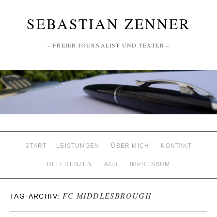
SEBASTIAN ZENNER
– FREIER JOURNALIST UND TEXTER –
START
LEISTUNGEN
ÜBER MICH
KONTAKT
REFERENZEN
AGB
IMPRESSUM
FC MIDDLESBROUGH
TAG-ARCHIV: