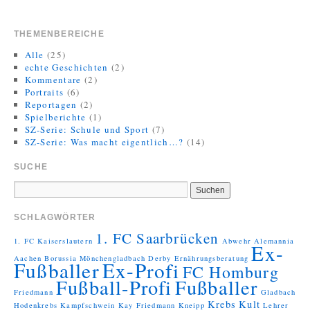
THEMENBEREICHE
Alle
(25)
echte Geschichten
(2)
Kommentare
(2)
Portraits
(6)
Reportagen
(2)
Spielberichte
(1)
SZ-Serie: Schule und Sport
(7)
SZ-Serie: Was macht eigentlich…?
(14)
SUCHE
SCHLAGWÖRTER
1. FC Saarbrücken
1. FC Kaiserslautern
Abwehr
Alemannia
Ex-
Aachen
Borussia Mönchengladbach
Derby
Ernährungsberatung
Fußballer
Ex-Profi
FC Homburg
Fußball-Profi
Fußballer
Friedmann
Gladbach
Krebs
Kult
Hodenkrebs
Kampfschwein
Kay Friedmann
Kneipp
Lehrer