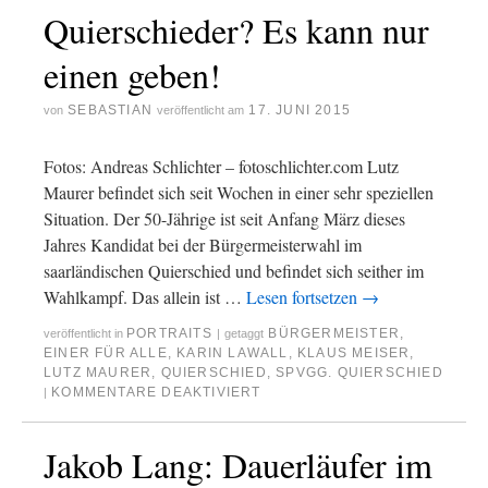
Quierschieder? Es kann nur
einen geben!
SEBASTIAN
17. JUNI 2015
von
veröffentlicht am
Fotos: Andreas Schlichter – fotoschlichter.com Lutz
Maurer befindet sich seit Wochen in einer sehr speziellen
Situation. Der 50-Jährige ist seit Anfang März dieses
Jahres Kandidat bei der Bürgermeisterwahl im
saarländischen Quierschied und befindet sich seither im
Wahlkampf. Das allein ist …
Lesen fortsetzen
→
PORTRAITS
BÜRGERMEISTER
,
veröffentlicht in
|
getaggt
EINER FÜR ALLE
,
KARIN LAWALL
,
KLAUS MEISER
,
LUTZ MAURER
,
QUIERSCHIED
,
SPVGG. QUIERSCHIED
KOMMENTARE DEAKTIVIERT
|
Jakob Lang: Dauerläufer im