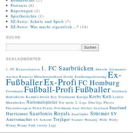
Kommentare
(2)
Portraits
(6)
Reportagen
(2)
Spielberichte
(1)
SZ-Serie: Schule und Sport
(7)
SZ-Serie: Was macht eigentlich…?
(14)
SUCHE
SCHLAGWÖRTER
1. FC Saarbrücken
1. FC Kaiserslautern
Abwehr
Alemannia
Ex-
Aachen
Borussia Mönchengladbach
Derby
Ernährungsberatung
Fußballer
Ex-Profi
FC Homburg
Fußball-Profi
Fußballer
Friedmann
Gladbach
Krebs
Kult
Hodenkrebs
Kampfschwein
Kay Friedmann
Kneipp
Lehrer
Nationalspieler
Manndecker
Nie mehr 2. Liga
Oberliga
Physio
Saarland
Physiotherapeut
Polen
Praxis Friedmann
Saar-Derbys
Saarland
Saarlouis Royals
Stürmer
Hurricanes
SV
Saarländer
Auersmacher
Torjäger
SV Scheidt
Trainer
Wenanty
Willi
Willy
Winny
Winny Fuhl
zweite Liga