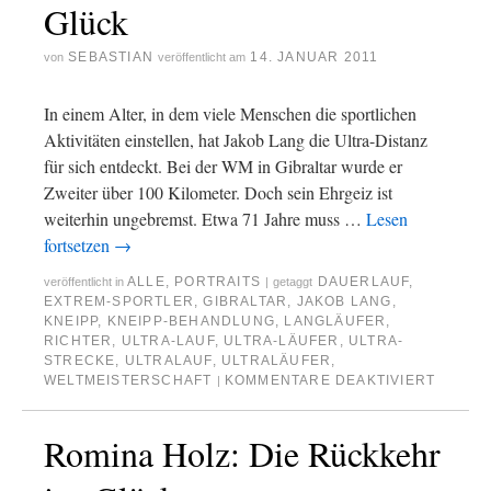
Glück
SEBASTIAN
14. JANUAR 2011
von
veröffentlicht am
In einem Alter, in dem viele Menschen die sportlichen
Aktivitäten einstellen, hat Jakob Lang die Ultra-Distanz
für sich entdeckt. Bei der WM in Gibraltar wurde er
Zweiter über 100 Kilometer. Doch sein Ehrgeiz ist
weiterhin ungebremst. Etwa 71 Jahre muss …
Lesen
fortsetzen
→
ALLE
,
PORTRAITS
DAUERLAUF
,
veröffentlicht in
|
getaggt
EXTREM-SPORTLER
,
GIBRALTAR
,
JAKOB LANG
,
KNEIPP
,
KNEIPP-BEHANDLUNG
,
LANGLÄUFER
,
RICHTER
,
ULTRA-LAUF
,
ULTRA-LÄUFER
,
ULTRA-
STRECKE
,
ULTRALAUF
,
ULTRALÄUFER
,
WELTMEISTERSCHAFT
KOMMENTARE DEAKTIVIERT
|
Romina Holz: Die Rückkehr