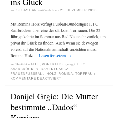
ins Glück
SEBASTIAN
25. DEZEMBER 2010
von
veröffentlicht am
Mit Romina Holz verfügt Fußball-Bundesligist 1. FC
Saarbrücken über eine der stärksten Torfrauen. Die 22-
Jährige kehrte im Sommer aus Bad Neuenahr zurück, um
privat ihr Glück zu finden. Auch wenn sie deswegen
vorerst auf die Nationalmannschaft verzichten muss.
Romina Holz …
Lesen fortsetzen
→
ALLE
,
PORTRAITS
1. FC
veröffentlicht in
|
getaggt
SAARBRÜCKEN
,
DAMENFUSSBALL
,
FRAUENFUSSBALL
,
HOLZ
,
ROMINA
,
TORFRAU
|
KOMMENTARE DEAKTIVIERT
Danijel Grgic: Die Mutter
bestimmte ,,Dados“
Karriere