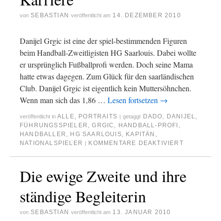
SEBASTIAN
14. DEZEMBER 2010
von
veröffentlicht am
Danijel Grgic ist eine der spiel-bestimmenden Figuren
beim Handball-Zweitligisten HG Saarlouis. Dabei wollte
er ursprünglich Fußballprofi werden. Doch seine Mama
hatte etwas dagegen. Zum Glück für den saarländischen
Club. Danijel Grgic ist eigentlich kein Muttersöhnchen.
Wenn man sich das 1,86 …
Lesen fortsetzen
→
ALLE
,
PORTRAITS
DADO
,
DANIJEL
,
veröffentlicht in
|
getaggt
FÜHRUNGSSPIELER
,
GRGIC
,
HANDBALL-PROFI
,
HANDBALLER
,
HG SAARLOUIS
,
KAPITÄN
,
NATIONALSPIELER
KOMMENTARE DEAKTIVIERT
|
Die ewige Zweite und ihre
ständige Begleiterin
SEBASTIAN
13. JANUAR 2010
von
veröffentlicht am