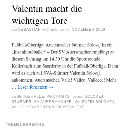
Valentin macht die
wichtigen Tore
SEBASTIAN
7. NOVEMBER 2009
von
veröffentlicht am
Fußball-Oberliga: Auersmacher Stürmer Solovej ist ein
„Instinktfußballer“ – Der SV Auersmacher empfängt an
diesem Samstag um 14.30 Uhr die Sportfreunde
Köllerbach zum Saarderby in der Fußball-Oberliga. Dann
wird es auch auf SVA-Stürmer Valentin Solovej
ankommen. Auersmacher. Valle! Vallee! Valleeee! Mehr
…
Lesen fortsetzen
→
ALLE
,
PORTRAITS
SOLOVEJ
,
veröffentlicht in
|
getaggt
STÜRMER
,
SV AUERSMACHER
,
VALENTIN SOLOVEJ
,
VALLE
KOMMENTARE DEAKTIVIERT
|
THEMENBEREICHE