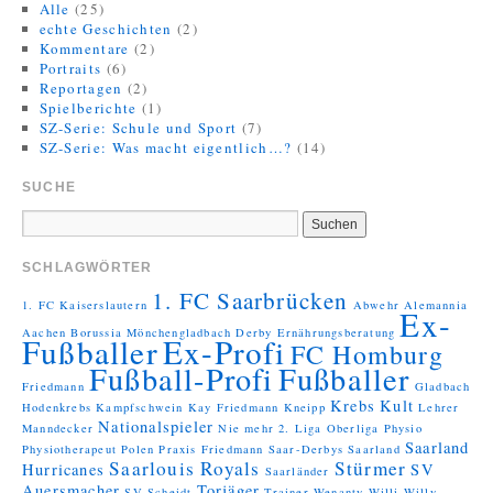
Alle
(25)
echte Geschichten
(2)
Kommentare
(2)
Portraits
(6)
Reportagen
(2)
Spielberichte
(1)
SZ-Serie: Schule und Sport
(7)
SZ-Serie: Was macht eigentlich…?
(14)
SUCHE
SCHLAGWÖRTER
1. FC Saarbrücken
1. FC Kaiserslautern
Abwehr
Alemannia
Ex-
Aachen
Borussia Mönchengladbach
Derby
Ernährungsberatung
Fußballer
Ex-Profi
FC Homburg
Fußball-Profi
Fußballer
Friedmann
Gladbach
Krebs
Kult
Hodenkrebs
Kampfschwein
Kay Friedmann
Kneipp
Lehrer
Nationalspieler
Manndecker
Nie mehr 2. Liga
Oberliga
Physio
Saarland
Physiotherapeut
Polen
Praxis Friedmann
Saar-Derbys
Saarland
Saarlouis Royals
Stürmer
Hurricanes
SV
Saarländer
Auersmacher
Torjäger
SV Scheidt
Trainer
Wenanty
Willi
Willy